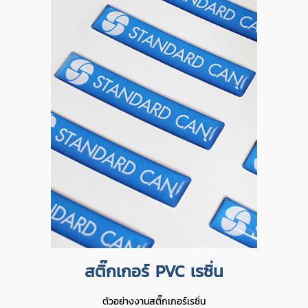
สติ๊กเกอร์ PVC เรซิ่น
ตัวอย่างงานสติ๊กเกอร์เรซิ่น