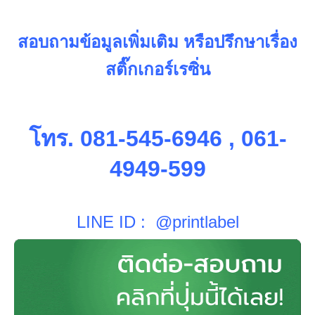
สอบถามข้อมูลเพิ่มเติม หรือปรึกษาเรื่อง
สติ๊กเกอร์เรซิ่น
โทร. 081-545-6946 , 061-
4949-599
LINE ID : @printlabel