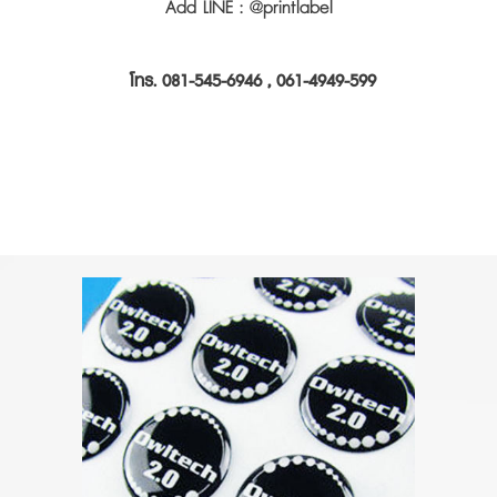
Add LINE : @printlabel
โทร. 081-545-6946 , 061-4949-599