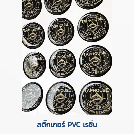
สติ๊กเกอร์ PVC เรซิ่น